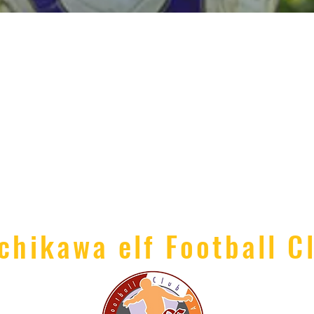
chikawa elf Football C